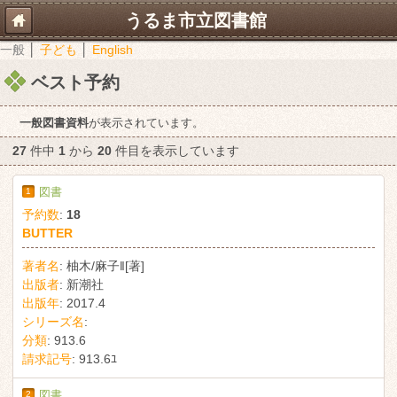
うるま市立図書館
一般
│
子ども
│
English
ベスト予約
一般図書資料
が表示されています。
27
件中
1
から
20
件目を表示しています
1
図書
予約数
:
18
BUTTER
著者名
:
柚木/麻子‖[著]
出版者
:
新潮社
出版年
:
2017.4
シリーズ名
:
分類
:
913.6
請求記号
:
913.6ﾕ
2
図書