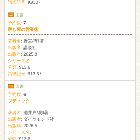
請求記号
:
K930ﾄ
12
図書
予約数
:
7
殺し屋の営業術
著者名
:
野宮/有‖著
出版者
:
講談社
出版年
:
2025.8
シリーズ名
:
分類
:
913.6
請求記号
:
913.6ﾉ
13
図書
予約数
:
6
ブティック
著者名
:
池井戸/潤‖著
出版者
:
ダイヤモンド社
出版年
:
2026.5
シリーズ名
:
分類
:
913.6