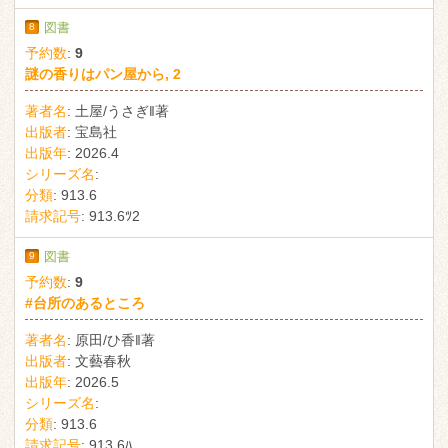
8
図書
予約数
:
9
謎の香りはパン屋から, 2
著者名
:
土屋/うさぎ‖著
出版者
:
宝島社
出版年
:
2026.4
シリーズ名
:
分類
:
913.6
請求記号
:
913.6ﾂ2
9
図書
予約数
:
9
#台所のあるところ
著者名
:
原田/ひ香‖著
出版者
:
文藝春秋
出版年
:
2026.5
シリーズ名
:
分類
:
913.6
請求記号
:
913.6ﾊ