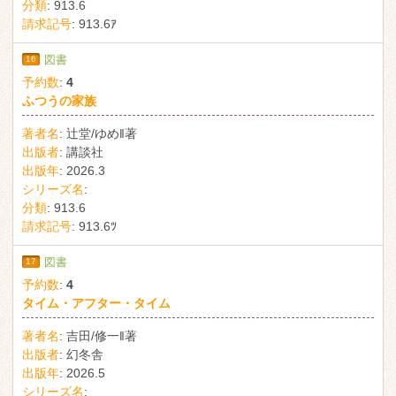
分類
:
913.6
請求記号
:
913.6ｱ
16
図書
予約数
:
4
ふつうの家族
著者名
:
辻堂/ゆめ‖著
出版者
:
講談社
出版年
:
2026.3
シリーズ名
:
分類
:
913.6
請求記号
:
913.6ﾂ
17
図書
予約数
:
4
タイム・アフター・タイム
著者名
:
吉田/修一‖著
出版者
:
幻冬舎
出版年
:
2026.5
シリーズ名
: