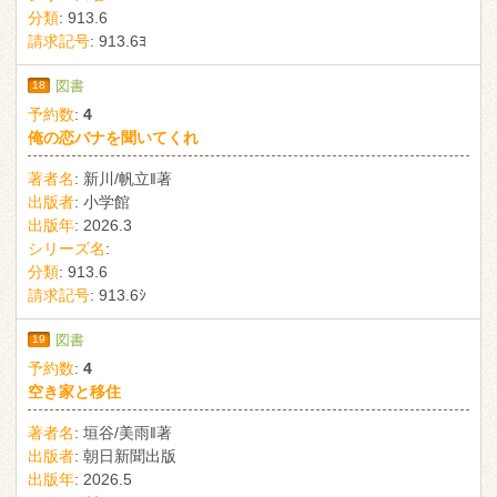
分類
:
913.6
請求記号
:
913.6ﾖ
18
図書
予約数
:
4
俺の恋バナを聞いてくれ
著者名
:
新川/帆立‖著
出版者
:
小学館
出版年
:
2026.3
シリーズ名
:
分類
:
913.6
請求記号
:
913.6ｼ
19
図書
予約数
:
4
空き家と移住
著者名
:
垣谷/美雨‖著
出版者
:
朝日新聞出版
出版年
:
2026.5