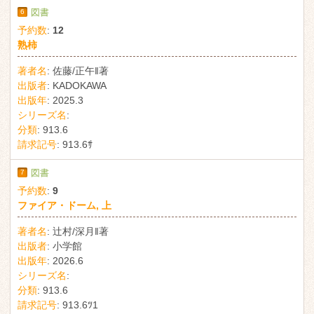
6
図書
予約数
:
12
熟柿
著者名
:
佐藤/正午‖著
出版者
:
KADOKAWA
出版年
:
2025.3
シリーズ名
:
分類
:
913.6
請求記号
:
913.6ｻ
7
図書
予約数
:
9
ファイア・ドーム, 上
著者名
:
辻村/深月‖著
出版者
:
小学館
出版年
:
2026.6
シリーズ名
:
分類
:
913.6
請求記号
:
913.6ﾂ1