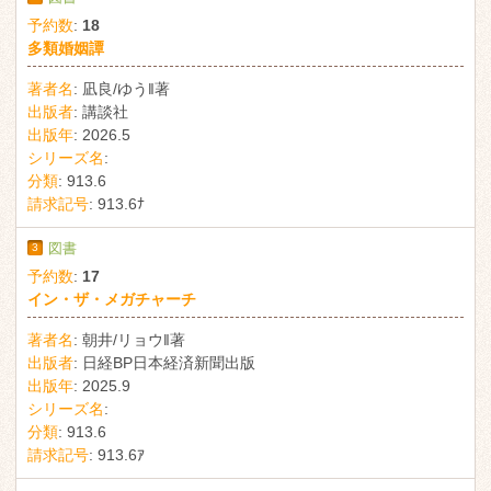
予約数
:
18
多類婚姻譚
著者名
:
凪良/ゆう‖著
出版者
:
講談社
出版年
:
2026.5
シリーズ名
:
分類
:
913.6
請求記号
:
913.6ﾅ
3
図書
予約数
:
17
イン・ザ・メガチャーチ
著者名
:
朝井/リョウ‖著
出版者
:
日経BP日本経済新聞出版
出版年
:
2025.9
シリーズ名
:
分類
:
913.6
請求記号
:
913.6ｱ