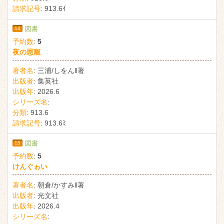
請求記号
:
913.6ｲ
14
図書
予約数
:
5
夜の恩寵
著者名
:
三浦/しをん‖著
出版者
:
集英社
出版年
:
2026.6
シリーズ名
:
分類
:
913.6
請求記号
:
913.6ﾐ
15
図書
予約数
:
5
けんぐゎい
著者名
:
朝倉/かすみ‖著
出版者
:
光文社
出版年
:
2026.4
シリーズ名
: