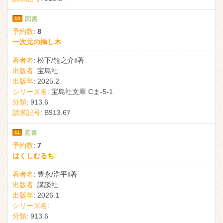
10
図書
予約数
:
8
一次元の挿し木
著者名
:
松下/龍之介‖著
出版者
:
宝島社
出版年
:
2025.2
シリーズ名
:
宝島社文庫 Cま-5-1
分類
:
913.6
請求記号
:
B913.6ﾏ
11
図書
予約数
:
7
はくしむるち
著者名
:
豊永/浩平‖著
出版者
:
講談社
出版年
:
2026.1
シリーズ名
:
分類
:
913.6