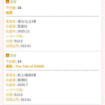
4
図書
予約数
:
16
暁星
著者名
:
湊/かなえ‖著
出版者
:
双葉社
出版年
:
2025.11
シリーズ名
:
分類
:
913.6
請求記号
:
913.6ﾐ
5
図書
予約数
:
14
夏帆 : The Tale of KAHO
著者名
:
村上/春樹‖著
出版者
:
新潮社
出版年
:
2026.7
シリーズ名
:
分類
:
913.6
請求記号
:
913.6ﾑ