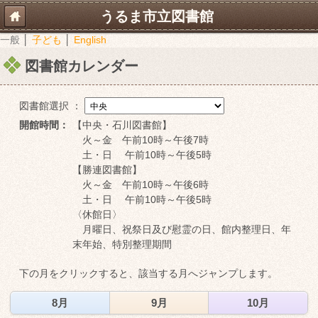
うるま市立図書館
一般
│
子ども
│
English
図書館カレンダー
図書館選択 ：
開館時間：
【中央・石川図書館】
火～金 午前10時～午後7時
土・日 午前10時～午後5時
【勝連図書館】
火～金 午前10時～午後6時
土・日 午前10時～午後5時
〈休館日〉
月曜日、祝祭日及び慰霊の日、館内整理日、年
末年始、特別整理期間
下の月をクリックすると、該当する月へジャンプします。
8月
9月
10月